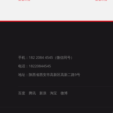
手机：182 2084 4545（微信同号）
电话：18220844545
地址：陕西省西安市高新区高新二路9号
百度
腾讯
新浪
淘宝
微博